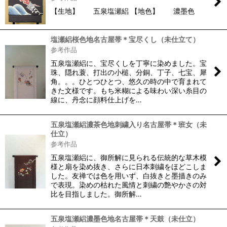
【生地】 五泉塩瀬絽 【地色】 濃墨色
塩瀬絽桜色地名古屋帯＊宝尽くし（未仕立て）
参考作品
五泉塩瀬絽に、宝尽くしを丁寧に染めました。宝
珠、隠れ蓑、打出の小槌、分銅、丁子、七宝、犀
角。。。ひとつひとつ、悠久の時の中で育まれて
きた文様です。もち米糊による味わい深い糸目の
線に、丹念に顔料仕上げを…
五泉塩瀬絽濃茶色地刺繍入り名古屋帯＊班女（未
仕立）
参考作品
五泉塩瀬絽に、御所解に見られる伝統的な草木模
様と扇を染め抜き、さらに日本刺繍をほどこしま
した。友禅では色を用いず、白抜きと墨描きのみ
で表現。染めの枯れた風情と刺繍の艶やかさの対
比を目指しました。御所解…
五泉塩瀬絽濃墨色地名古屋帯＊天鼓（未仕立）