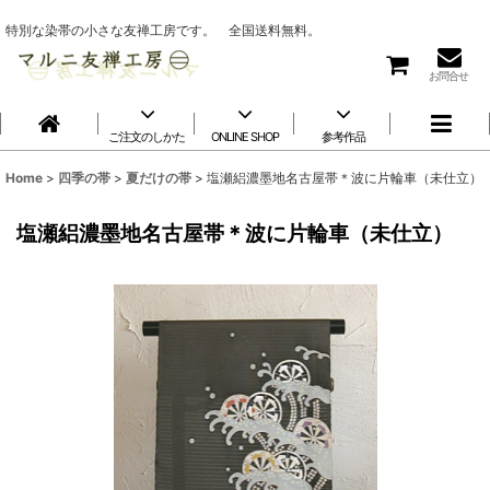
特別な染帯の小さな友禅工房です。 全国送料無料。
お問合せ
ご注文のしかた
ONLINE SHOP
参考作品
Home
>
四季の帯
>
夏だけの帯
>
塩瀬絽濃墨地名古屋帯＊波に片輪車（未仕立）
塩瀬絽濃墨地名古屋帯＊波に片輪車（未仕立）