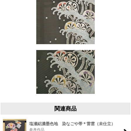
関連商品
塩瀬絽濃墨色地 染なごや帯＊雷雲（未仕立）
参考作品