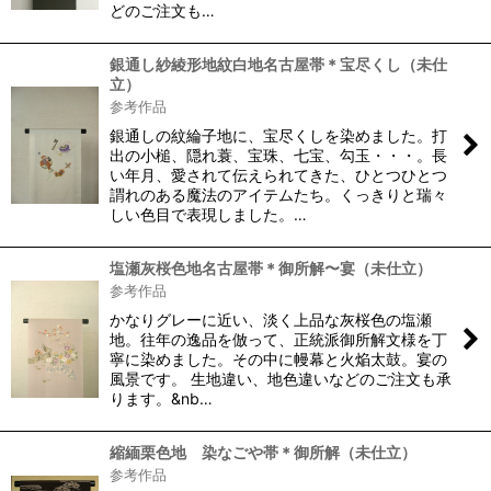
どのご注文も…
銀通し紗綾形地紋白地名古屋帯＊宝尽くし（未仕
立）
参考作品
銀通しの紋綸子地に、宝尽くしを染めました。打
出の小槌、隠れ蓑、宝珠、七宝、勾玉・・・。長
い年月、愛されて伝えられてきた、ひとつひとつ
謂れのある魔法のアイテムたち。くっきりと瑞々
しい色目で表現しました。…
塩瀬灰桜色地名古屋帯＊御所解〜宴（未仕立）
参考作品
かなりグレーに近い、淡く上品な灰桜色の塩瀬
地。往年の逸品を倣って、正統派御所解文様を丁
寧に染めました。その中に幔幕と火焔太鼓。宴の
風景です。 生地違い、地色違いなどのご注文も承
ります。&nb…
縮緬栗色地 染なごや帯＊御所解（未仕立）
参考作品