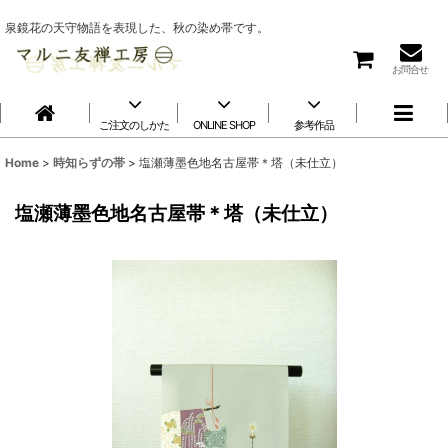
泉鏡花の天守物語を表現した、秋の染め帯です。
お問合せ
ご注文のしかた
ONLINE SHOP
参考作品
Home
>
時知らずの帯
>
塩瀬薄墨色地名古屋帯＊塔（未仕立）
塩瀬薄墨色地名古屋帯＊塔（未仕立）