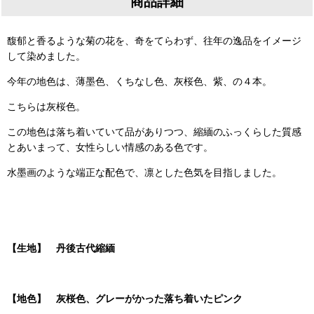
商品詳細
馥郁と香るような菊の花を、奇をてらわず、往年の逸品をイメージ
して染めました。
今年の地色は、薄墨色、くちなし色、灰桜色、紫、の４本。
こちらは灰桜色。
この地色は落ち着いていて品がありつつ、縮緬のふっくらした質感
とあいまって、女性らしい情感のある色です。
水墨画のような端正な配色で、凛とした色気を目指しました。
【生地】 丹後古代縮緬
【地色】 灰桜色、グレーがかった落ち着いたピンク