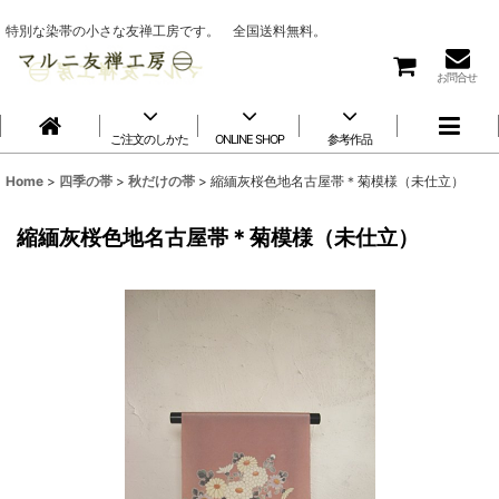
特別な染帯の小さな友禅工房です。 全国送料無料。
お問合せ
ご注文のしかた
ONLINE SHOP
参考作品
Home
>
四季の帯
>
秋だけの帯
>
縮緬灰桜色地名古屋帯＊菊模様（未仕立）
縮緬灰桜色地名古屋帯＊菊模様（未仕立）