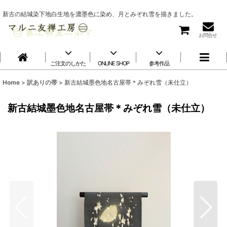
新古の結城染下地白生地を濃墨色に染め、月とみぞれ雪を描きました。
お問合せ
ご注文のしかた
ONLINE SHOP
参考作品
Home
>
訳ありの帯
>
新古結城墨色地名古屋帯＊みぞれ雪（未仕立）
新古結城墨色地名古屋帯＊みぞれ雪（未仕立）