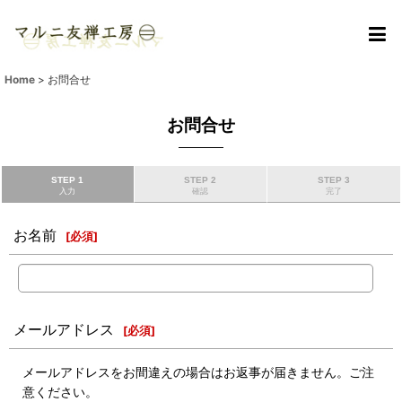
Home
>
お問合せ
お問合せ
STEP 1
STEP 2
STEP 3
入力
確認
完了
お名前
[
必須
]
メールアドレス
[
必須
]
メールアドレスをお間違えの場合はお返事が届きません。ご注
意ください。