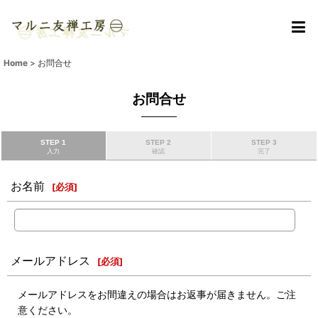
Home
>
お問合せ
お問合せ
STEP 1
STEP 2
STEP 3
入力
確認
完了
お名前
[
必須
]
メールアドレス
[
必須
]
メールアドレスをお間違えの場合はお返事が届きません。ご注
意ください。