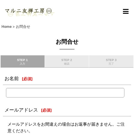
Home
>
お問合せ
お問合せ
STEP 1
STEP 2
STEP 3
入力
確認
完了
お名前
[
必須
]
メールアドレス
[
必須
]
メールアドレスをお間違えの場合はお返事が届きません。ご注
意ください。